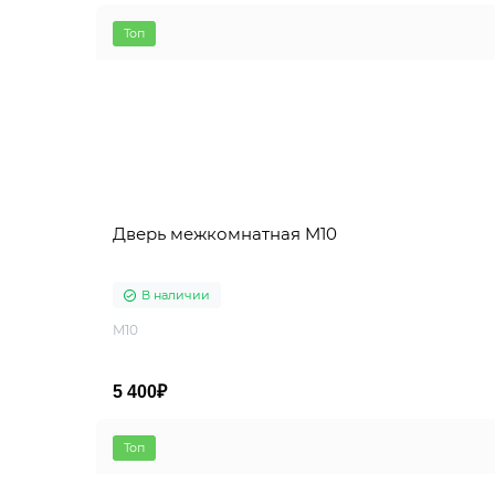
Топ
Дверь межкомнатная M10
В наличии
M10
5 400₽
Топ