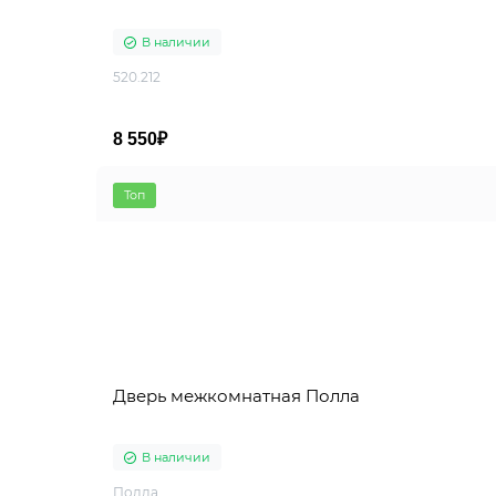
В наличии
520.212
8 550₽
Топ
Дверь межкомнатная Полла
В наличии
Полла