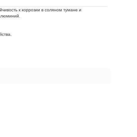
чивость к коррозии в соляном тумане и
 алюминий.
йства.