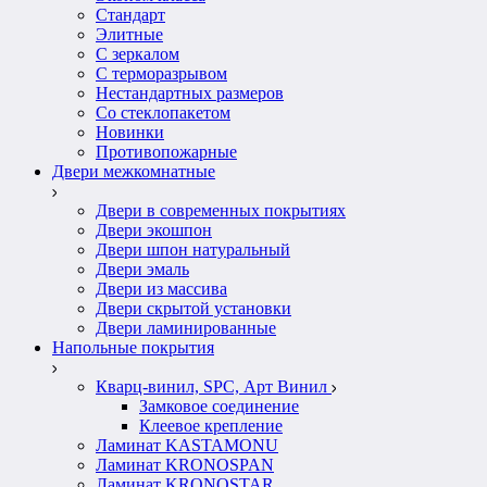
Стандарт
Элитные
С зеркалом
С терморазрывом
Нестандартных размеров
Со стеклопакетом
Новинки
Противопожарные
Двери межкомнатные
Двери в современных покрытиях
Двери экошпон
Двери шпон натуральный
Двери эмаль
Двери из массива
Двери скрытой установки
Двери ламинированные
Напольные покрытия
Кварц-винил, SPC, Арт Винил
Замковое соединение
Клеевое крепление
Ламинат KASTAMONU
Ламинат KRONOSPAN
Ламинат KRONOSTAR