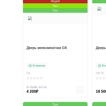
Акция
Хит
Топ
Дверь межкомнатная G8
Дверь
В наличии
В н
G8
OB 3V
9 750₽
-57 %
4 200₽
18 50
Топ