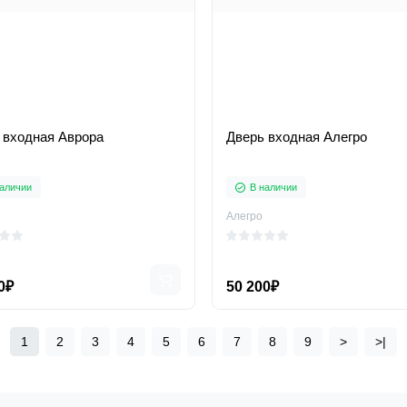
 входная Аврора
Дверь входная Алегро
аличии
В наличии
Алегро
0₽
50 200₽
1
2
3
4
5
6
7
8
9
>
>|