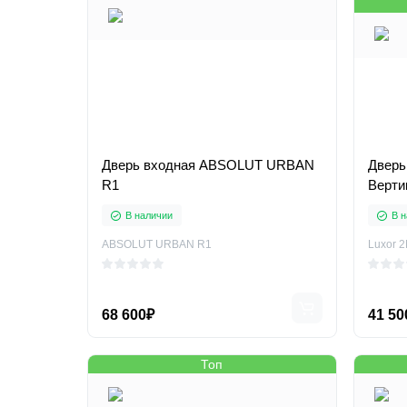
Дверь входная ABSOLUT URBAN
Дверь
R1
Верти
В наличии
В н
ABSOLUT URBAN R1
Luxor 
68 600₽
41 50
Топ