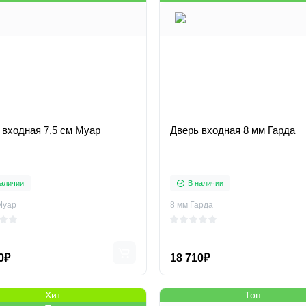
 входная 7,5 см Муар
Дверь входная 8 мм Гарда
аличии
В наличии
Муар
8 мм Гарда
0₽
18 710₽
Хит
Топ