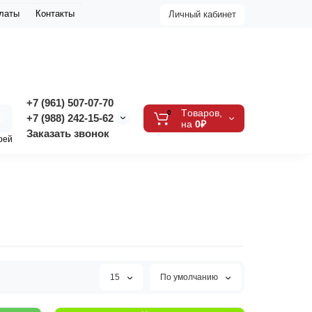
платы
Контакты
Личный кабинет
+7 (961) 507-07-70
Tоваров,
0
+7 (988) 242-15-62
на
0₽
Заказать звонок
рей
15
По умолчанию