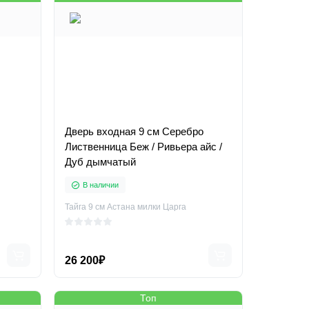
Дверь входная 9 см Серебро
Лиственница Беж / Ривьера айс /
Дуб дымчатый
В наличии
Тайга 9 см Астана милки Царга
26 200₽
Топ