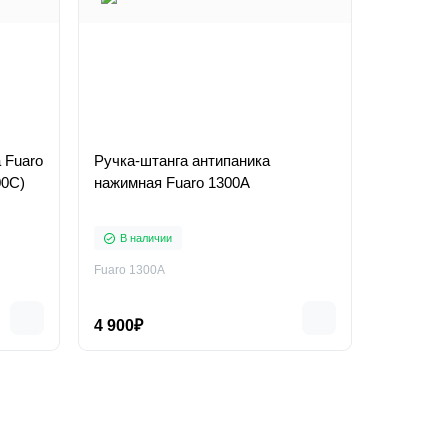
 Fuaro
Ручка-штанга антипаника
00С)
нажимная Fuaro 1300А
В наличии
Fuaro 1300А
4 900₽