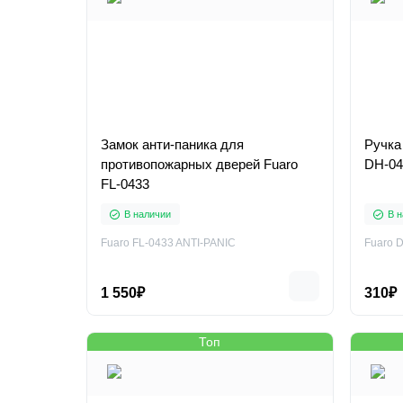
Замок анти-паника для
Ручка
противопожарных дверей Fuaro
FL-0433
В наличии
В н
Fuaro FL-0433 ANTI-PANIC
Fuaro 
1 550₽
310₽
Топ