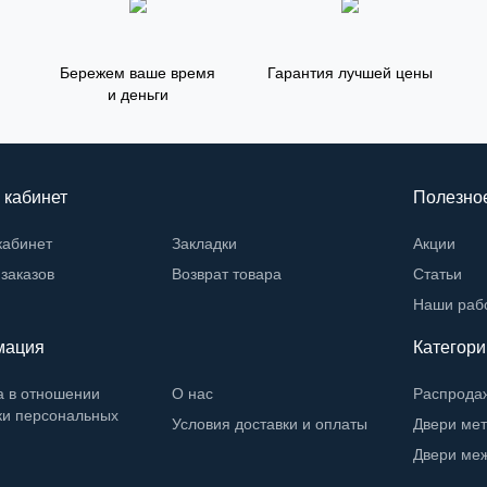
Бережем ваше время
Гарантия лучшей цены
и деньги
 кабинет
Полезно
кабинет
Закладки
Акции
заказов
Возврат товара
Статьи
Наши раб
мация
Категори
а в отношении
О нас
Распрода
ки персональных
Условия доставки и оплаты
Двери ме
Двери ме