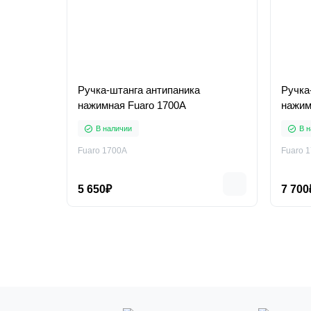
Ручка-штанга антипаника
Ручка
нажимная Fuaro 1700А
нажим
В наличии
В н
Fuaro 1700А
Fuaro 
5 650₽
7 700