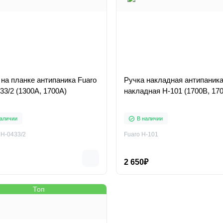
 на планке антипаника Fuaro
Ручка накладная антипаника
DH-0433/2 (1300А, 1700A)
накладная H-101 (1700В, 17
аличии
В наличии
DH-0433/2
Fuaro H-101
2 650₽
Топ