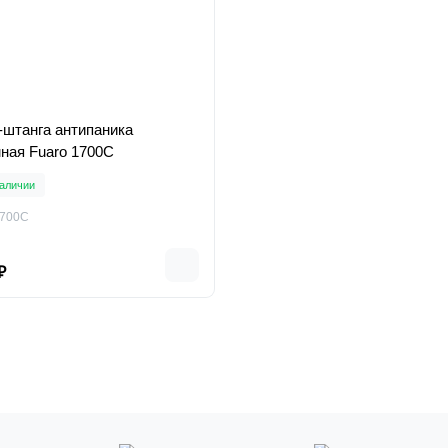
-штанга антипаника
ная Fuaro 1700С
аличии
1700C
₽