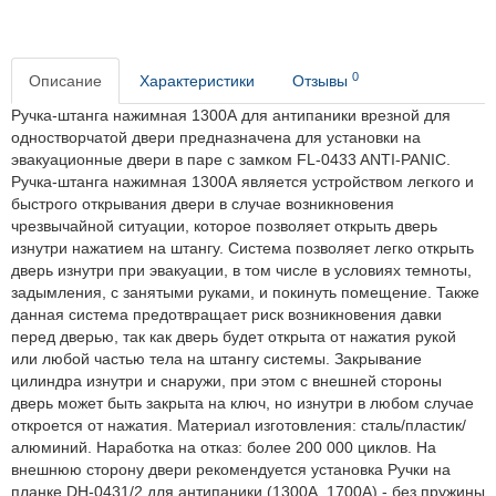
0
Описание
Характеристики
Отзывы
Ручка-штанга нажимная 1300А для антипаники врезной для
одностворчатой двери предназначена для установки на
эвакуационные двери в паре с замком FL-0433 ANTI-PANIC.
Ручка-штанга нажимная 1300А является устройством легкого и
быстрого открывания двери в случае возникновения
чрезвычайной ситуации, которое позволяет открыть дверь
изнутри нажатием на штангу. Система позволяет легко открыть
дверь изнутри при эвакуации, в том числе в условиях темноты,
задымления, с занятыми руками, и покинуть помещение. Также
данная система предотвращает риск возникновения давки
перед дверью, так как дверь будет открыта от нажатия рукой
или любой частью тела на штангу системы. Закрывание
цилиндра изнутри и снаружи, при этом с внешней стороны
дверь может быть закрыта на ключ, но изнутри в любом случае
откроется от нажатия. Материал изготовления: сталь/пластик/
алюминий. Наработка на отказ: более 200 000 циклов. На
внешнюю сторону двери рекомендуется установка Ручки на
планке DH-0431/2 для антипаники (1300А, 1700A) - без пружины