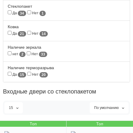
Стеклопакет
Да
Нет
34
1
Ковка
Да
Нет
21
14
Наличие зеркала
нет
Нет
2
33
Наличие терморазрыва
Да
Нет
15
20
Входные двери со стеклопакетом
15
По умолчанию
Топ
Топ