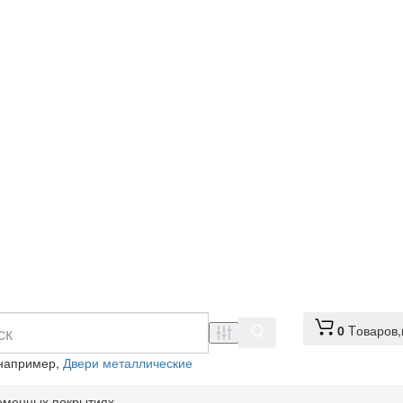
0
Tоваров,
 например,
Двери металлические
еменных покрытиях