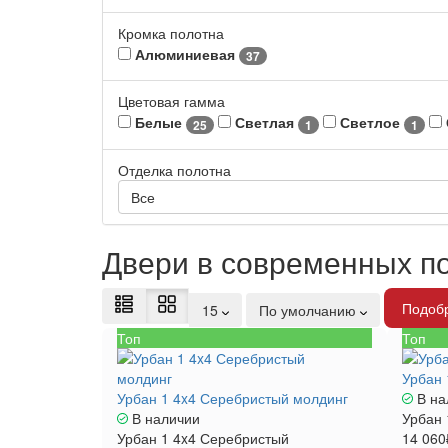
Кромка полотна
Алюминиевая
37
Цветовая гамма
Белые
Светлая
Светлое
25
1
1
Отделка полотна
Все
Двери в современных п
Подобр
15
По умолчанию
Топ
Топ
Урбан 
Урбан 1 4x4 Серебристый молдинг
В на
В наличии
Урбан 
Урбан 1 4x4 Серебристый
14 060