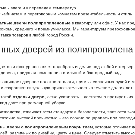
ью к влаге и к перепадам температур
кабинетам и переговорным комнатам презентабельность и стиль
атные двери полипропиленовые
в квартиру или офис. У нас пр
ном-, среднего и премиум-класса. Мы гарантируем превосходное
тавка товаров в любой город России.
ных дверей из полипропилена
цветов и фактур позволяет подобрать изделие под любой интерьер:
о дерева, придавая помещению стильный и благородный вид.
е защищает дверное полотно от влаги, прямых солнечных лучей и 
 сохраняют визуальную привлекательность в течение долгих лет.
е такой
отделки двери
, легко ухаживать – достаточно протирать и
вид даже при регулярной уборке.
изводства, отвечают всем стандартам безопасности, являются эко
статочно высокой прочностью – его сложно поцарапать или повред
жны
двери с полипропиленовым покрытием
, которые отличает д
й, различных по дизайну, цвету и цене. Следует отметить высоко