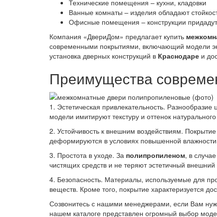
Технические помещения – кухни, кладовки
Ванные комнаты – изделия обладают стойкост
Офисные помещения – конструкции придадут 
Компания «ДвериДом» предлагает купить
межкомн
современными покрытиями, включающий модели эко
установка дверных конструкций в
Краснодаре
и дос
Преимущества современ
1. Эстетическая привлекательность. Разнообразие 
модели имитируют текстуру и оттенок натуральног
2. Устойчивость к внешним воздействиям. Покрыти
деформируются в условиях повышенной влажности и
3. Простота в уходе. За
полипропиленом
, в случа
чистящих средств и не теряют эстетичный внешний 
4. Безопасность. Материалы, используемые для про
веществ. Кроме того, покрытие характеризуется до
Созвонитесь с нашими менеджерами, если Вам ну
нашем каталоге представлен огромный выбор моделе