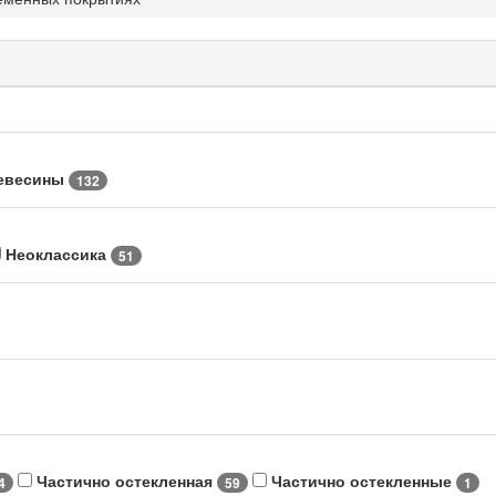
ревесины
132
Неоклассика
51
Частично остекленная
Частично остекленные
4
59
1