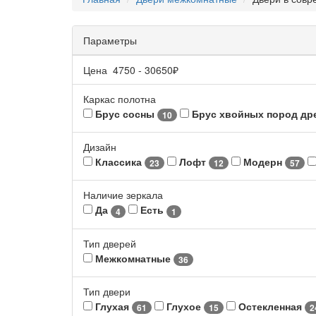
Параметры
Цена
4750
-
30650
₽
Каркас полотна
Брус сосны
Брус хвойных пород д
10
Дизайн
Классика
Лофт
Модерн
23
12
57
Наличие зеркала
Да
Есть
4
1
Тип дверей
Межкомнатные
36
Тип двери
Глухая
Глухое
Остекленная
61
15
2