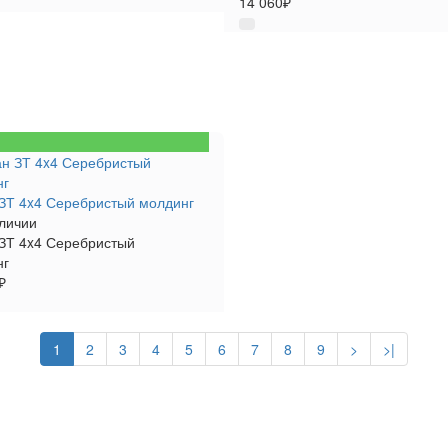
14 060₽
ЗТ 4x4 Серебристый молдинг
личии
ЗТ 4x4 Серебристый
нг
₽
1
2
3
4
5
6
7
8
9
>
>|