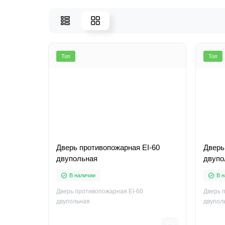
Топ
Топ
Дверь противопожарная EI-60
Дверь
двупольная
двупо
В наличии
В н
Дверь противопожарная EI-60
Дверь 
двупольная
двупол