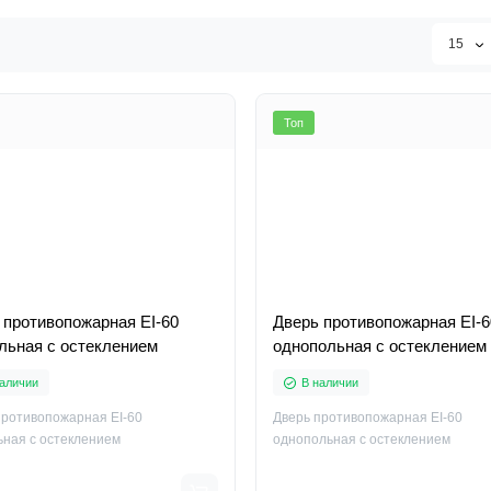
15
Топ
 противопожарная EI-60
Дверь противопожарная EI-6
льная с остеклением
однопольная с остеклением
аличии
В наличии
противопожарная EI-60
Дверь противопожарная EI-60
ьная с остеклением
однопольная с остеклением