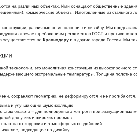
ются на различных объектах. Ими оснащают общественные здания
щениями), коммерческие объекты. Изготовленные из стального ли
 конструкции, различные по исполнению и дизайну. Мы предлагае
Продукция отвечает требованиям регламентов ГОСТ и противопожар
в осуществляется по
Краснодару
и в другие города России. Мы т
кции
ной технологии, это монолитная конструкция из высокопрочного ст
выдерживающего экстремальные температуры. Толщина полотна со
ени, сохраняют геометрию, не деформируются и не прогибаются. 
 дыма и улучшающий шумоизоляцию
го стеклопакета – для полноценного контроля при эвакуационных 
оделей для узких и широких проемов
полотна от коррозии и атмосферных воздействий
ь изделие, подходящее по дизайну