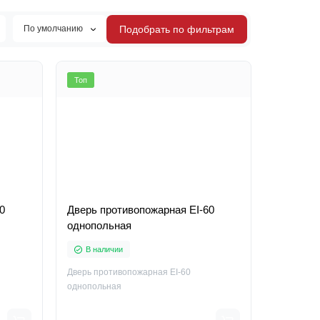
По умолчанию
Подобрать по фильтрам
Топ
0
Дверь противопожарная EI-60
однопольная
В наличии
Дверь противопожарная EI-60
однопольная