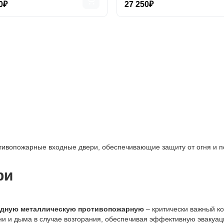
0₽
27 250₽
ивопожарные входные двери, обеспечивающие защиту от огня и п
ри
одную металлическую противопожарную
– критически важный к
ни и дыма в случае возгорания, обеспечивая эффективную эвакуац