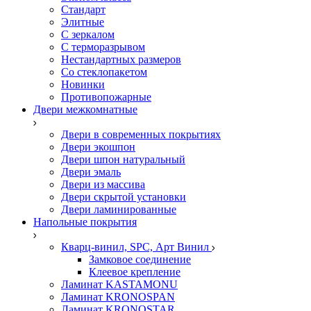
Стандарт
Элитные
С зеркалом
С терморазрывом
Нестандартных размеров
Со стеклопакетом
Новинки
Противопожарные
Двери межкомнатные
Двери в современных покрытиях
Двери экошпон
Двери шпон натуральный
Двери эмаль
Двери из массива
Двери скрытой установки
Двери ламинированные
Напольные покрытия
Кварц-винил, SPC, Арт Винил
Замковое соединение
Клеевое крепление
Ламинат KASTAMONU
Ламинат KRONOSPAN
Ламинат KRONOSTAR