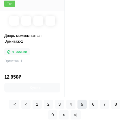
Топ
Дверь межкомнатная
Эрмитаж-1
В наличии
Эрмитаж-1
12 950₽
Купить
|<
<
1
2
3
4
5
6
7
8
9
>
>|