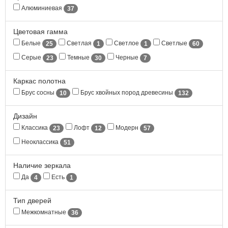
Алюминиевая
37
Цветовая гамма
Белые
Светлая
Светлое
Светлые
25
1
1
60
Серые
Темные
Черные
23
30
7
Каркас полотна
Брус сосны
Брус хвойных пород древесины
10
132
Дизайн
Классика
Лофт
Модерн
23
12
57
Неоклассика
51
Наличие зеркала
Да
Есть
4
1
Тип дверей
Межкомнатные
36