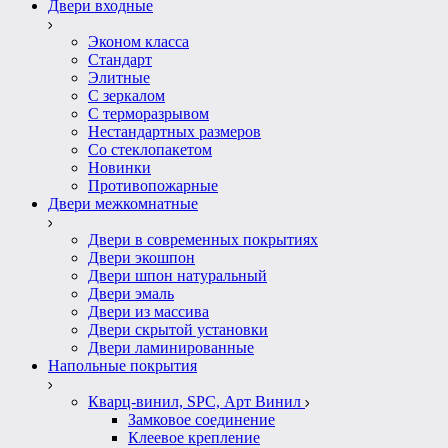
Двери входные
Эконом класса
Стандарт
Элитные
С зеркалом
С терморазрывом
Нестандартных размеров
Со стеклопакетом
Новинки
Противопожарные
Двери межкомнатные
Двери в современных покрытиях
Двери экошпон
Двери шпон натуральный
Двери эмаль
Двери из массива
Двери скрытой установки
Двери ламинированные
Напольные покрытия
Кварц-винил, SPC, Арт Винил
Замковое соединение
Клеевое крепление