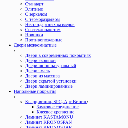
Стандарт
Элитные
С зеркалом
С терморазрывом
Нестандартных размеров
Со стеклопакетом
Новинки
Противопожарные
Двери межкомнатные
Двери в современных покрытиях
Двери экошпон
Двери шпон натуральный
Двери эмаль
Двери из массива
Двери скрытой установки
Двери ламинированные
Напольные покрытия
Кварц-винил, SPC, Арт Винил
Замковое соединение
Клеевое крепление
Ламинат KASTAMONU
Ламинат KRONOSPAN
Ламинат KRONOSTAR