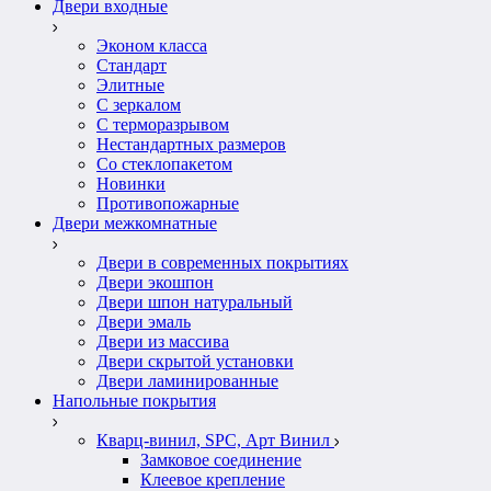
Двери входные
Эконом класса
Стандарт
Элитные
С зеркалом
С терморазрывом
Нестандартных размеров
Со стеклопакетом
Новинки
Противопожарные
Двери межкомнатные
Двери в современных покрытиях
Двери экошпон
Двери шпон натуральный
Двери эмаль
Двери из массива
Двери скрытой установки
Двери ламинированные
Напольные покрытия
Кварц-винил, SPC, Арт Винил
Замковое соединение
Клеевое крепление