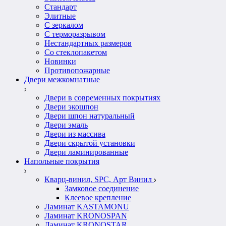
Стандарт
Элитные
С зеркалом
С терморазрывом
Нестандартных размеров
Со стеклопакетом
Новинки
Противопожарные
Двери межкомнатные
Двери в современных покрытиях
Двери экошпон
Двери шпон натуральный
Двери эмаль
Двери из массива
Двери скрытой установки
Двери ламинированные
Напольные покрытия
Кварц-винил, SPC, Арт Винил
Замковое соединение
Клеевое крепление
Ламинат KASTAMONU
Ламинат KRONOSPAN
Ламинат KRONOSTAR