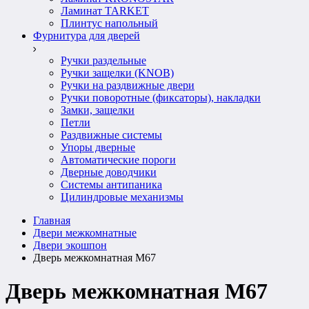
Ламинат TARKET
Плинтус напольный
Фурнитура для дверей
Ручки раздельные
Ручки защелки (KNOB)
Ручки на раздвижные двери
Ручки поворотные (фиксаторы), накладки
Замки, защелки
Петли
Раздвижные системы
Упоры дверные
Автоматические пороги
Дверные доводчики
Системы антипаника
Цилиндровые механизмы
Главная
Двери межкомнатные
Двери экошпон
Дверь межкомнатная M67
Дверь межкомнатная M67