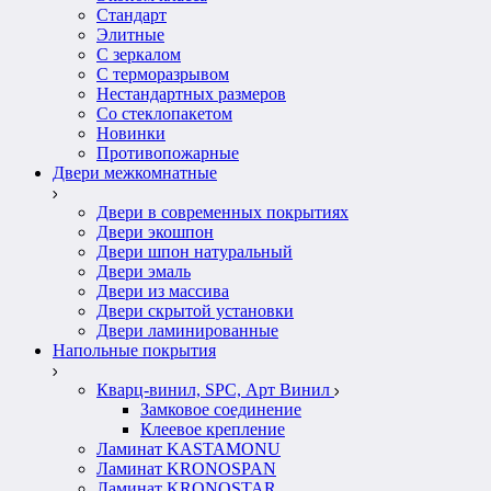
Стандарт
Элитные
С зеркалом
С терморазрывом
Нестандартных размеров
Со стеклопакетом
Новинки
Противопожарные
Двери межкомнатные
Двери в современных покрытиях
Двери экошпон
Двери шпон натуральный
Двери эмаль
Двери из массива
Двери скрытой установки
Двери ламинированные
Напольные покрытия
Кварц-винил, SPC, Арт Винил
Замковое соединение
Клеевое крепление
Ламинат KASTAMONU
Ламинат KRONOSPAN
Ламинат KRONOSTAR