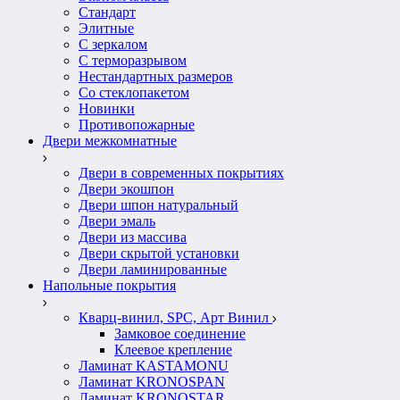
Стандарт
Элитные
С зеркалом
С терморазрывом
Нестандартных размеров
Со стеклопакетом
Новинки
Противопожарные
Двери межкомнатные
Двери в современных покрытиях
Двери экошпон
Двери шпон натуральный
Двери эмаль
Двери из массива
Двери скрытой установки
Двери ламинированные
Напольные покрытия
Кварц-винил, SPC, Арт Винил
Замковое соединение
Клеевое крепление
Ламинат KASTAMONU
Ламинат KRONOSPAN
Ламинат KRONOSTAR