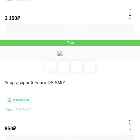
3 150₽
Купить
Топ
Упор дверной Fuaro DS SM01
В наличии
Fuaro DS SM01
850₽