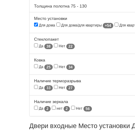
Толщина полотна
75
-
130
Место установки
Для дома
Для дома/для квартиры
Для ква
+54
Стеклопакет
Да
Нет
38
22
Ковка
Да
Нет
25
34
Наличие терморазрыва
Да
Нет
33
27
Наличие зеркала
Да
нет
Нет
2
2
56
Двери входные Место установки 