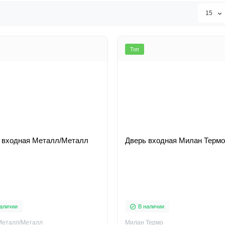
15
Топ
 входная Металл/Металл
Дверь входная Милан Термо
аличии
В наличии
Металл/Металл
Милан Термо