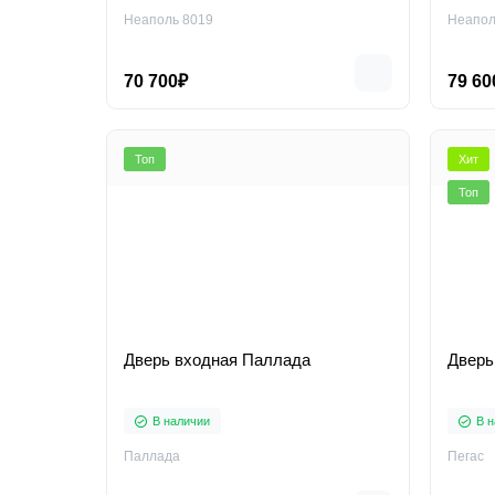
Неаполь 8019
Неапол
70 700₽
79 60
Топ
Хит
Топ
Дверь входная Паллада
Дверь
В наличии
В н
Паллада
Пегас