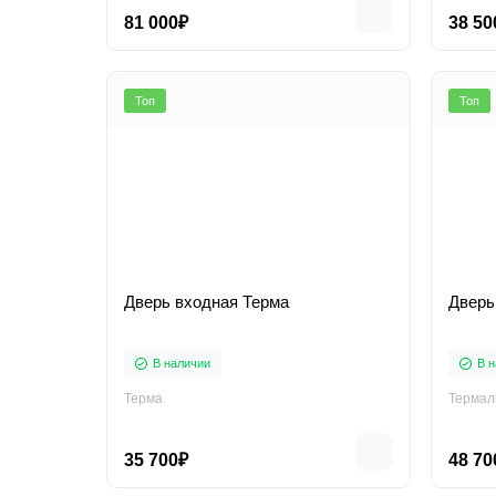
81 000₽
38 50
Топ
Топ
Дверь входная Терма
Дверь
В наличии
В н
Терма
Термал
35 700₽
48 70