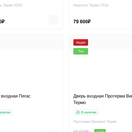
ь Термо 6005
Неаполь Термо 7016
0₽
79 600₽
Акция
Топ
 входная Пегас
Дверь входная Протерма Ви
Термо
аличии
В наличии
Протерма Винорит Термо
64 500₽
-12 %