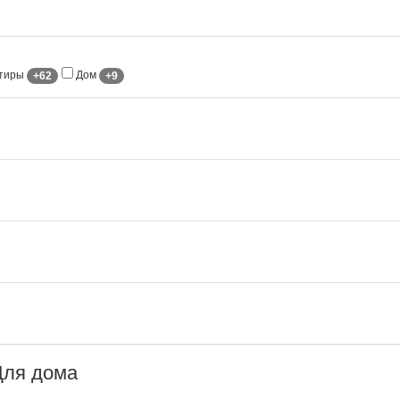
ртиры
Дом
+62
+9
Для дома