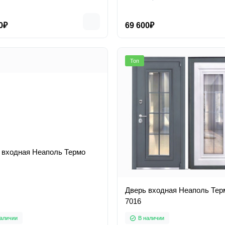
0₽
69 600₽
Топ
 входная Неаполь Термо
Дверь входная Неаполь Тер
7016
аличии
В наличии