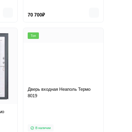
70 700₽
Топ
Дверь входная Неаполь Термо
8019
мо
В наличии