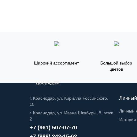
Широкий ассортимент
Большой выбор
цветов
ДвериДом
Личный
г. Краснодар, ул. Кирилла Россинского,
15
Личный 
г. Краснодар, ул. Ивана Шкабуры, 8, этаж
2
История 
+7 (961) 507-07-70
+7 (988) 242-15-62