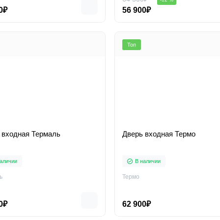
0₽
56 900₽
Топ
 входная Термаль
Дверь входная Термо
аличии
В наличии
ь
Термо
0₽
62 900₽