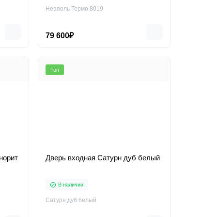
Неаполь Термо 8019
79 600₽
Топ
норит
Дверь входная Сатурн дуб белый
В наличии
Сатурн дуб белый