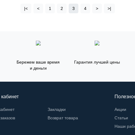
|<
<
1
2
3
4
>
>|
Бережем ваше время
Гарантия лучшей цены
и деньги
 кабинет
Полезно
кабинет
Закладки
Акции
заказов
Возврат товара
Статьи
Наши раб