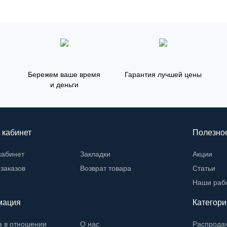
Бережем ваше время
Гарантия лучшей цены
и деньги
 кабинет
Полезно
кабинет
Закладки
Акции
заказов
Возврат товара
Статьи
Наши раб
мация
Категори
а в отношении
О нас
Распрода