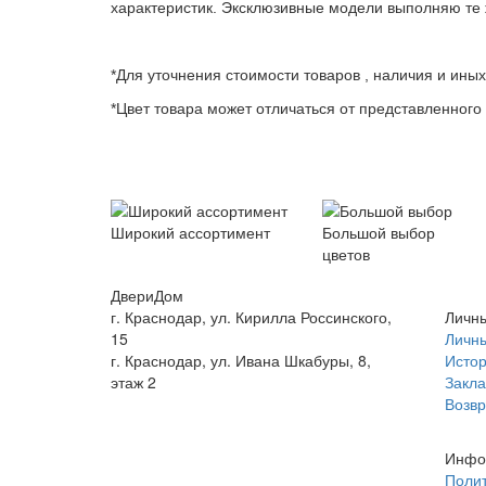
характеристик. Эксклюзивные модели выполняю те 
*Для уточнения стоимости товаров , наличия и ины
*Цвет товара может отличаться от представленного 
Широкий ассортимент
Большой выбор
цветов
ДвериДом
г. Краснодар, ул. Кирилла Россинского,
Личны
15
Личны
г. Краснодар, ул. Ивана Шкабуры, 8,
Истор
этаж 2
Закла
+7 (961) 507-07-70
Возвр
+7 (988) 242-15-62
Инфо
Полит