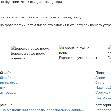
же функции, что и стандартные двери.
х характеристик просьба обращаться к менеджеру.
на фотографии, в том числе это зависит и от настроек вашего устр
Бережем ваше время
Гарантия лучшей цены
Г
и деньги
о
й кабинет
Полезно
й кабинет
Акции
ия заказов
Статьи
дки
Наши ра
ат товара
Сертифи
Часто за
рмация
Категори
ика в отношении обработки персональных данных
Распрод