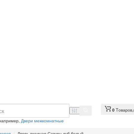
0
Tоваров,
 например,
Двери межкомнатные
меров
Дверь входная Сатурн дуб белый