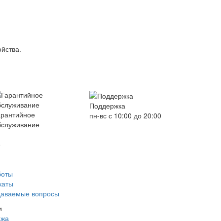
ойства.
Поддержка
арантийное
пн-вс с 10:00 до 20:00
бслуживание
е
боты
каты
даваемые вопросы
и
ажа