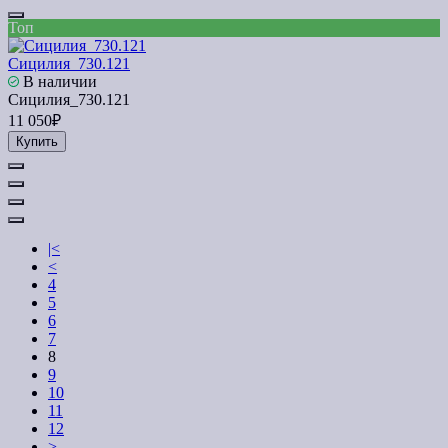
Топ
Сицилия_730.121
В наличии
Сицилия_730.121
11 050₽
Купить
|<
<
4
5
6
7
8
9
10
11
12
>