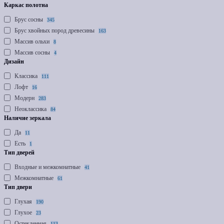
Каркас полотна
Брус сосны
345
Брус хвойных пород древесины
163
Массив ольхи
8
Массив сосны
4
Дизайн
Классика
111
Лофт
16
Модерн
283
Неоклассика
84
Наличие зеркала
Да
11
Есть
1
Тип дверей
Входные и межкомнатные
41
Межкомнатные
61
Тип двери
Глухая
190
Глухое
23
Остекленная
113