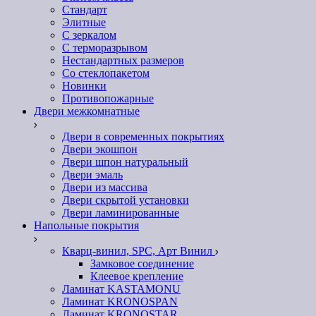
Стандарт
Элитные
С зеркалом
С терморазрывом
Нестандартных размеров
Со стеклопакетом
Новинки
Противопожарные
Двери межкомнатные
Двери в современных покрытиях
Двери экошпон
Двери шпон натуральный
Двери эмаль
Двери из массива
Двери скрытой установки
Двери ламинированные
Напольные покрытия
Кварц-винил, SPC, Арт Винил
Замковое соединение
Клеевое крепление
Ламинат KASTAMONU
Ламинат KRONOSPAN
Ламинат KRONOSTAR