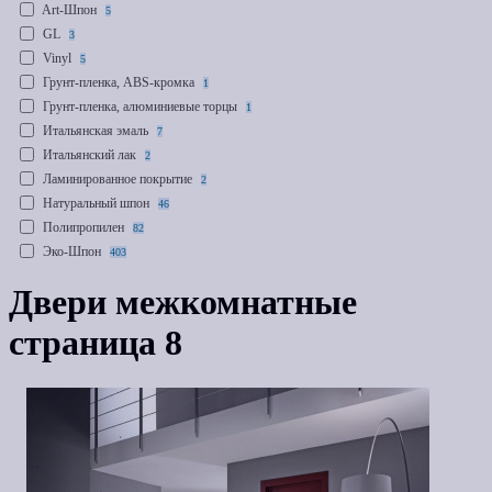
Art-Шпон
5
GL
3
Vinyl
5
Грунт-пленка, ABS-кромка
1
Грунт-пленка, алюминиевые торцы
1
Итальянская эмаль
7
Итальянский лак
2
Ламинированное покрытие
2
Натуральный шпон
46
Полипропилен
82
Эко-Шпон
403
Эко-Шпон Софт
5
Двери межкомнатные
Эко-Шпон, Полипропилен
1
Эмаль
99
страница 8