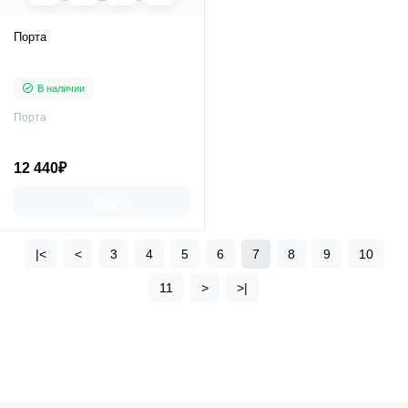
Порта
В наличии
Порта
12 440₽
Купить
|<
<
3
4
5
6
7
8
9
10
11
>
>|