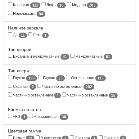
Классика
Лофт
Модерн
111
16
283
Неоклассика
84
Наличие зеркала
Да
Есть
11
1
Тип дверей
Входные и межкомнатные
Межкомнатные
41
61
Тип двери
Глухая
Глухое
Остекленная
190
23
113
Скрытая
Частично остекленная
2
282
Частично остекленное
Частично остекленные
4
15
Кромка полотна
ABS
Алюминиевая
1
38
Цветовая гамма
Белые
В цвет стен
Светлая
Светлое
72
2
3
2