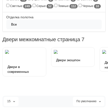
Светлые
Серые
Темные
Черные
249
52
112
10
Отделка полотна
Все
Двери межкомнатные страница 7
Двери экошпон
Д
Двери в
н
современных
покрытиях
15
По умолчанию