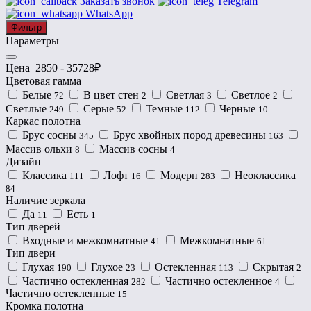
Заказать звонок
Telegram
WhatsApp
Фильтр
Параметры
Цена
2850
-
35728
₽
Цветовая гамма
Белые
В цвет стен
Светлая
Светлое
72
2
3
2
Светлые
Серые
Темные
Черные
249
52
112
10
Каркас полотна
Брус сосны
Брус хвойных пород древесины
345
163
Массив ольхи
Массив сосны
8
4
Дизайн
Классика
Лофт
Модерн
Неоклассика
111
16
283
84
Наличие зеркала
Да
Есть
11
1
Тип дверей
Входные и межкомнатные
Межкомнатные
41
61
Тип двери
Глухая
Глухое
Остекленная
Скрытая
190
23
113
2
Частично остекленная
Частично остекленное
282
4
Частично остекленные
15
Кромка полотна