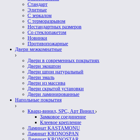
Стандарт
Элитные
С зеркалом
С терморазрывом
Нестандартных размеров
Со стеклопакетом
Новинки
Противопожарные
Двери межкомнатные
Двери в современных покрытиях
Двери экошпон
Двери шпон натуральный
Двери эмаль
Двери из массива
Двери скрытой установки
Двери ламинированные
Напольные покрытия
Кварц-винил, SPC, Арт Винил
Замковое соединение
Клеевое крепление
Ламинат KASTAMONU
Ламинат KRONOSPAN
Ламинат KRONOSTAR