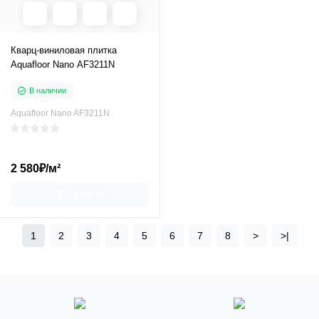
Кварц-виниловая плитка
Aquafloor Nano AF3211N
В наличии
Aquafloor Nano AF3211N
2 580₽/м²
Купить
1
2
3
4
5
6
7
8
>
>|