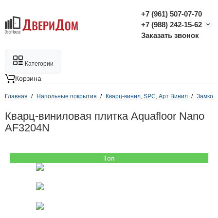
+7 (961) 507-07-70
+7 (988) 242-15-62
Заказать звонок
Категории
Корзина
Главная
Напольные покрытия
Кварц-винил, SPC, Арт Винил
Замков
Кварц-виниловая плитка Aquafloor Nano
AF3204N
Топ