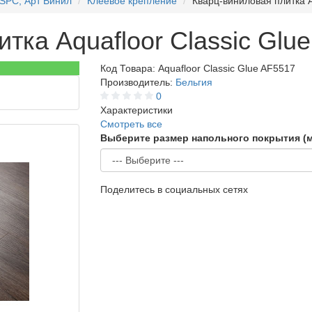
 SPC, Арт Винил
Клеевое крепление
Кварц-виниловая плитка A
тка Aquafloor Classic Glu
Код Товара:
Aquafloor Classic Glue AF5517
Производитель:
Бельгия
0
Характеристики
Смотреть все
Выберите размер напольного покрытия (
Поделитесь в социальных сетях