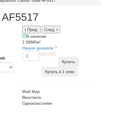
quafloor Classic Glue AF5517
e AF5517
Пред.
След.
В наличии
2 095₽
/м²
Нашли дешевле ?
мм)
Купить
Купить в 1 клик
Мой Мир
Вконтакте
Одноклассники