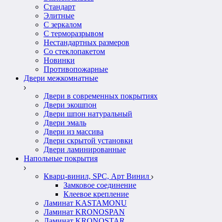
Стандарт
Элитные
С зеркалом
С терморазрывом
Нестандартных размеров
Со стеклопакетом
Новинки
Противопожарные
Двери межкомнатные
Двери в современных покрытиях
Двери экошпон
Двери шпон натуральный
Двери эмаль
Двери из массива
Двери скрытой установки
Двери ламинированные
Напольные покрытия
Кварц-винил, SPC, Арт Винил
Замковое соединение
Клеевое крепление
Ламинат KASTAMONU
Ламинат KRONOSPAN
Ламинат KRONOSTAR