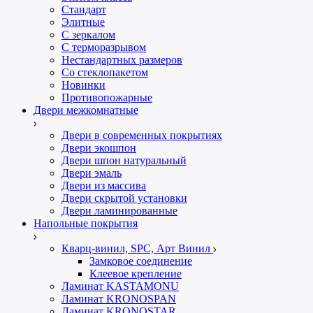
Стандарт
Элитные
С зеркалом
С терморазрывом
Нестандартных размеров
Со стеклопакетом
Новинки
Противопожарные
Двери межкомнатные
Двери в современных покрытиях
Двери экошпон
Двери шпон натуральный
Двери эмаль
Двери из массива
Двери скрытой установки
Двери ламинированные
Напольные покрытия
Кварц-винил, SPC, Арт Винил
Замковое соединение
Клеевое крепление
Ламинат KASTAMONU
Ламинат KRONOSPAN
Ламинат KRONOSTAR