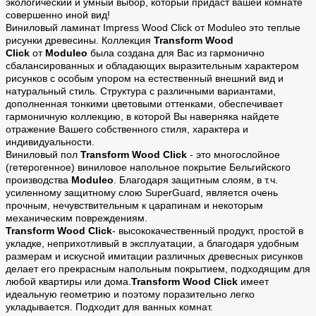
экологический и умный выбор, который придаст вашей комнате
совершенно иной вид!
Виниловый ламинат Impress Wood Click от Moduleo это теплые
рисунки древесины. Коллекция
Transform Wood
Click
от
Moduleo
была создана для Вас из гармонично
сбалансированных и обладающих выразительным характером
рисунков с особым упором на естественный внешний вид и
натуральный стиль. Структура с различными вариантами,
дополненная тонкими цветовыми оттенками, обеспечивает
гармоничную коллекцию, в которой Вы наверняка найдете
отражение Вашего собственного стиля, характера и
индивидуальности.
Виниловый пол
Transform Wood Click
- это многослойное
(гетерогенное) виниловое напольное покрытие Бельгийского
производства
Moduleo
. Благодаря защитным слоям, в т.ч.
усиленному защитному слою SuperGuard, является очень
прочным, нечувствительным к царапинам и некоторым
механическим повреждениям.
Transform Wood Click
- высококачественный продукт, простой в
укладке, неприхотливый в эксплуатации, а благодаря удобным
размерам и искусной имитации различных древесных рисунков
делает его прекрасным напольным покрытием, подходящим для
любой квартиры или дома.
Transform Wood Click
имеет
идеальную геометрию и поэтому поразительно легко
укладывается. Подходит для ванных комнат.