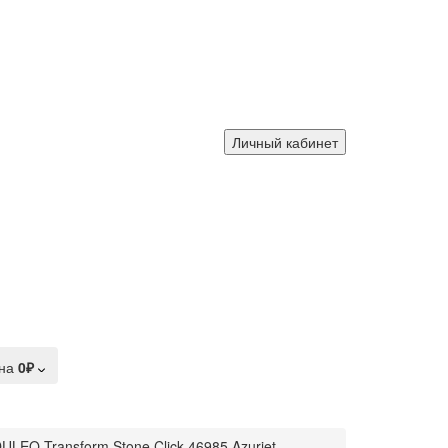
Личный кабинет
на
0₽
LEO Transform Stone Click 46985 Azuriet