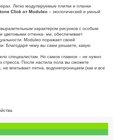
мерах. Легко модулируемые плитки и планки
tone Click от Moduleo
– экологический и умный
 выразительным характером рисунков с особым
и цветовыми оттенка- ми, обеспечивает
дуальности. Moduleo поражает своей
и. Благодаря чему вы сами решаете, какую
дело специалистам. Но самое главное – не нужно
з стресса. После настила пола вы сможете
я, не впитывает пятна, водонепроницаем (как и все
ойства.