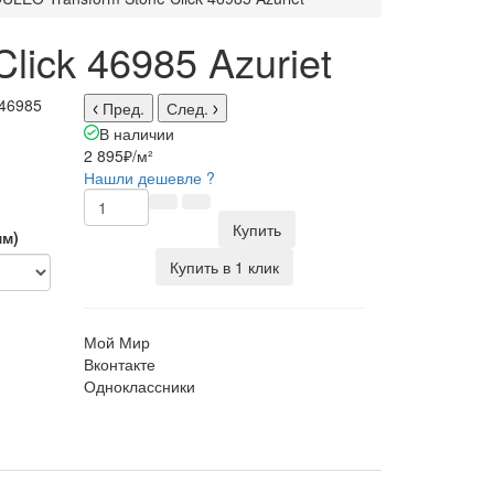
ick 46985 Azuriet
 46985
Пред.
След.
В наличии
2 895₽
/м²
Нашли дешевле ?
Купить
мм)
Купить в 1 клик
Мой Мир
Вконтакте
Одноклассники