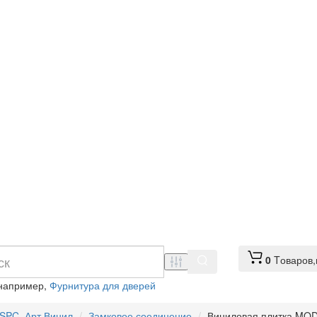
0
Tоваров,
 например,
Фурнитура для дверей
 SPC, Арт Винил
Замковое соединение
Виниловая плитка MODU