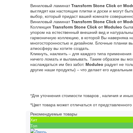
Виниловый ламинат
Transform Stone Click от Mod
выглядят как настоящие плитки и доски и могут бы
выбор, который придаст вашей комнате совершенно
Виниловый ламинат
Transform Stone Click от Mod
Коллекция
Transform Stone Click от Moduleo
была
упором на естественный внешний вид и натуральны
гармоничную коллекцию, в которой Вы наверняка н
многосторонностью и дизайном. Блочные планки вы
атмосферу вы хотите создать.
Кликнуть, наклеить – для каждого типа применения
ничего ломать и выламывать. Таким образом вы мо
наслаждаться им без забот.
Moduleo
радует не тол
другие наши продукты) – что делает его идеальным
*Для уточнения стоимости товаров , наличия и ины
*Цвет товара может отличаться от представленного 
Рекомендуемые товары
Хит
Топ