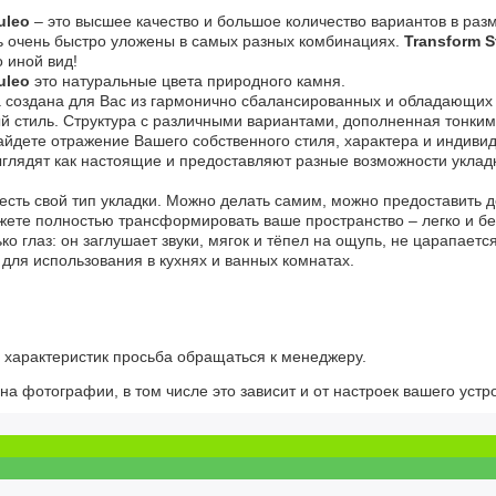
uleo
– это высшее качество и большое количество вариантов в раз
ть очень быстро уложены в самых разных комбинациях.
Transform S
 иной вид!
uleo
это натуральные цвета природного камня.
 создана для Вас из гармонично сбалансированных и обладающих
й стиль. Структура с различными вариантами, дополненная тонким
айдете отражение Вашего собственного стиля, характера и индиви
глядят как настоящие и предоставляют разные возможности укладк
 есть свой тип укладки. Можно делать самим, можно предоставить 
жете полностью трансформировать ваше пространство – легко и бе
ько глаз: он заглушает звуки, мягок и тёпел на ощупь, не царапаетс
 для использования в кухнях и ванных комнатах.
х характеристик просьба обращаться к менеджеру.
на фотографии, в том числе это зависит и от настроек вашего устр