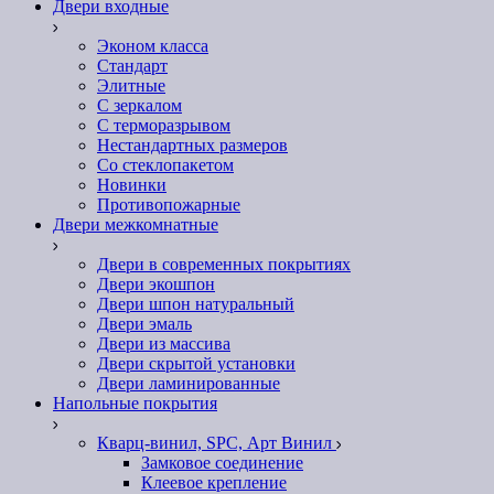
Двери входные
Эконом класса
Стандарт
Элитные
С зеркалом
С терморазрывом
Нестандартных размеров
Со стеклопакетом
Новинки
Противопожарные
Двери межкомнатные
Двери в современных покрытиях
Двери экошпон
Двери шпон натуральный
Двери эмаль
Двери из массива
Двери скрытой установки
Двери ламинированные
Напольные покрытия
Кварц-винил, SPC, Арт Винил
Замковое соединение
Клеевое крепление