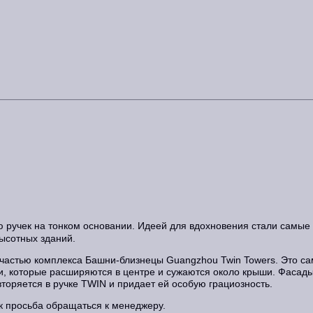
ю ручек на тонком основании. Идеей для вдохновения стали самые
ысотных зданий.
астью комплекса Башни-близнецы Guangzhou Twin Towers. Это са
и, которые расширяются в центре и сужаются около крыши. Фасад
торяется в ручке TWIN и придает ей особую грациозность.
ик просьба обращаться к менеджеру.