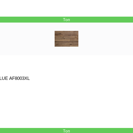
Топ
 GLUE AF8003XL
Топ