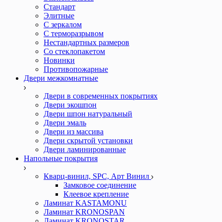
Стандарт
Элитные
С зеркалом
С терморазрывом
Нестандартных размеров
Со стеклопакетом
Новинки
Противопожарные
Двери межкомнатные
Двери в современных покрытиях
Двери экошпон
Двери шпон натуральный
Двери эмаль
Двери из массива
Двери скрытой установки
Двери ламинированные
Напольные покрытия
Кварц-винил, SPC, Арт Винил
Замковое соединение
Клеевое крепление
Ламинат KASTAMONU
Ламинат KRONOSPAN
Ламинат KRONOSTAR