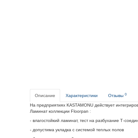
0
Описание
Характеристики
Отзывы
На предприятиях KASTAMONU действует интегрирова
Ламинат
коллекции Floorpan :
- в
лагостойкий ламинат, т
ест на разбухание Т-соеди
- допустима укладка с системой теплых полов