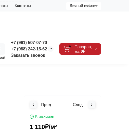
платы
Контакты
Личный кабинет
+7 (961) 507-07-70
Tоваров,
0
+7 (988) 242-15-62
на
0₽
Заказать звонок
рей
Пред.
След.
В наличии
1 110₽
/м²