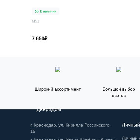
В наличии
M51
7 650₽
Широкий ассортимент
Большой выбор
цветов
ДвериДом
Личный
г. Краснодар, ул. Кирилла Россинского,
15
Личный 