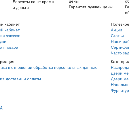
Бережем ваше время
Гарантия лучшей цены
Г
и деньги
о
й кабинет
Полезно
й кабинет
Акции
ия заказов
Статьи
дки
Наши ра
ат товара
Сертифи
Часто за
рмация
Категори
ика в отношении обработки персональных данных
Распрод
Двери ме
ия доставки и оплаты
Двери м
Напольны
Фурнитур
TA