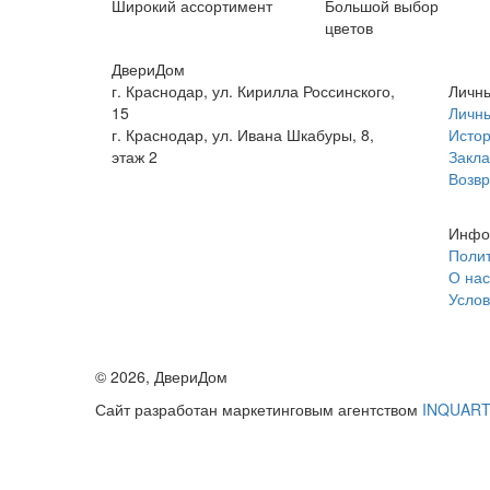
Широкий ассортимент
Большой выбор
цветов
ДвериДом
г. Краснодар, ул. Кирилла Россинского,
Личны
15
Личны
г. Краснодар, ул. Ивана Шкабуры, 8,
Истор
этаж 2
Закла
+7 (961) 507-07-70
Возвр
+7 (988) 242-15-62
Инфо
Полит
О нас
Услов
©
2026
, ДвериДом
Сайт разработан маркетинговым агентством
INQUAR