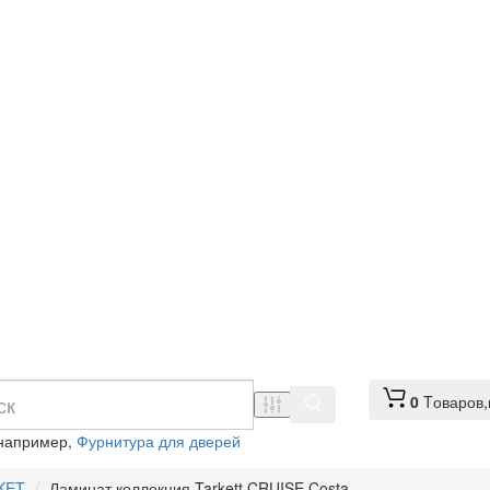
0
Tоваров,
 например,
Фурнитура для дверей
KET
Ламинат коллекция Tarkett CRUISE Costa