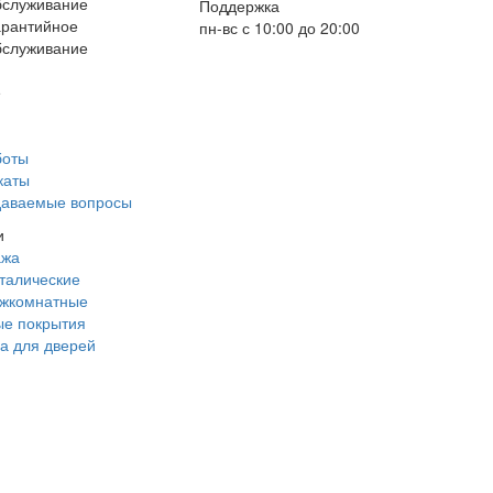
Поддержка
арантийное
пн-вс с 10:00 до 20:00
бслуживание
е
боты
каты
даваемые вопросы
и
ажа
талические
ежкомнатные
е покрытия
а для дверей