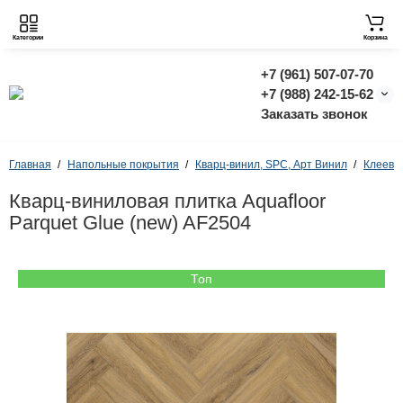
Категории
Корзина
+7 (961) 507-07-70
+7 (988) 242-15-62
Заказать звонок
Главная
Напольные покрытия
Кварц-винил, SPC, Арт Винил
Клеево
Кварц-виниловая плитка Aquafloor
Parquet Glue (new) AF2504
Топ