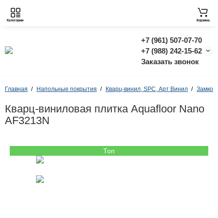
Категории
Корзина
+7 (961) 507-07-70
+7 (988) 242-15-62
Заказать звонок
Главная
Напольные покрытия
Кварц-винил, SPC, Арт Винил
Замков
Кварц-виниловая плитка Aquafloor Nano
AF3213N
Топ