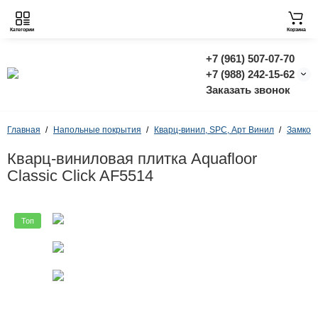
Категории
Корзина
+7 (961) 507-07-70
+7 (988) 242-15-62
Заказать звонок
Главная
Напольные покрытия
Кварц-винил, SPC, Арт Винил
Замков
Кварц-виниловая плитка Aquafloor
Classic Click AF5514
Топ