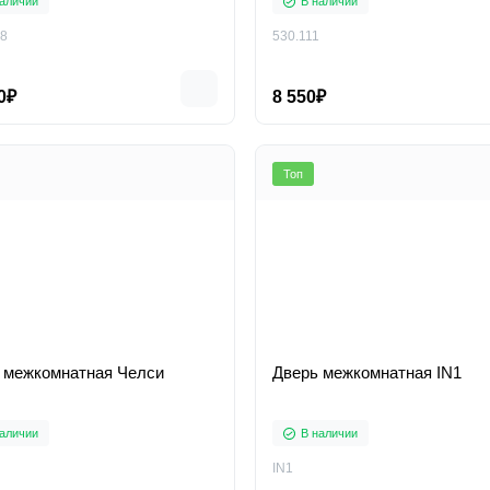
аличии
В наличии
8
530.111
0₽
8 550₽
Топ
 межкомнатная Челси
Дверь межкомнатная IN1
аличии
В наличии
IN1