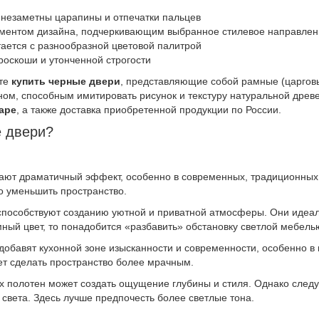
 незаметны царапины и отпечатки пальцев
ементом дизайна, подчеркивающим выбранное стилевое направлен
тается с разнообразной цветовой палитрой
оскоши и утонченной строгости
ете
купить черные двери
, представляющие собой рамные (царговы
ном, способным имитировать рисунок и текстуру натуральной древ
аре
, а также доставка приобретенной продукции по России.
е двери?
ают драматичный эффект, особенно в современных, традиционных 
о уменьшить пространство.
способствуют созданию уютной и приватной атмосферы. Они идеал
ный цвет, то понадобится «разбавить» обстановку светлой мебель
 добавят кухонной зоне изысканности и современности, особенно
ет сделать пространство более мрачным.
 полотен может создать ощущение глубины и стиля. Однако следуе
 света. Здесь лучше предпочесть более светлые тона.