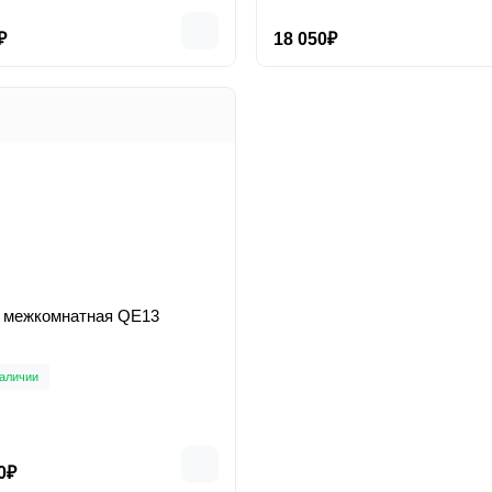
₽
18 050₽
Дверь межкомнатная QE13
аличии
0₽