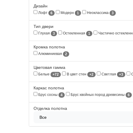
Дизайн
Лофт
Модерн
Неоклассика
6
1
3
Тип двери
Глухая
Остекленная
Частично остеклен
3
1
Кромка полотна
Алюминиевая
2
Цветовая гамма
Белые
В цвет стен
Светлая
С
+72
+2
+3
Каркас полотна
Брус сосны
Брус хвойных пород древесины
4
6
Отделка полотна
Все