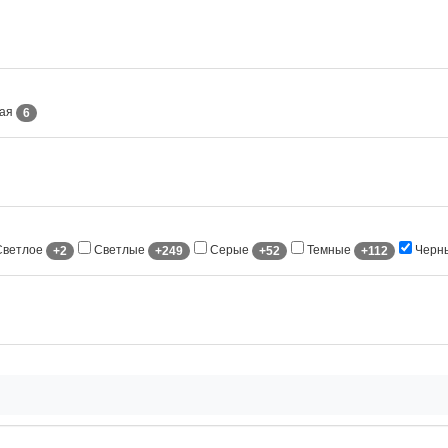
ная
6
ветлое
Светлые
Серые
Темные
Черн
+2
+249
+52
+112