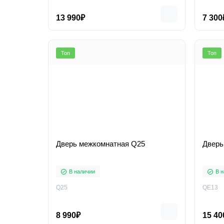
13 990₽
7 300
Топ
Топ
Дверь межкомнатная Q25
В наличии
В н
Q25
QE13
8 990₽
15 40