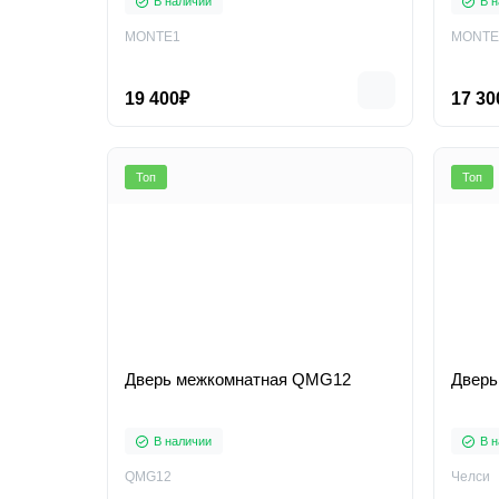
В наличии
В н
MONTE1
MONTE
19 400₽
17 30
Топ
Топ
Дверь межкомнатная QMG12
Дверь
В наличии
В н
QMG12
Челси