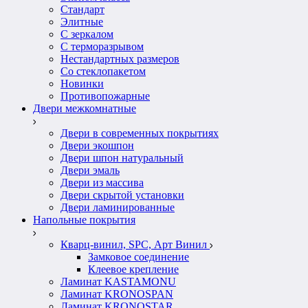
Стандарт
Элитные
С зеркалом
С терморазрывом
Нестандартных размеров
Со стеклопакетом
Новинки
Противопожарные
Двери межкомнатные
Двери в современных покрытиях
Двери экошпон
Двери шпон натуральный
Двери эмаль
Двери из массива
Двери скрытой установки
Двери ламинированные
Напольные покрытия
Кварц-винил, SPC, Арт Винил
Замковое соединение
Клеевое крепление
Ламинат KASTAMONU
Ламинат KRONOSPAN
Ламинат KRONOSTAR