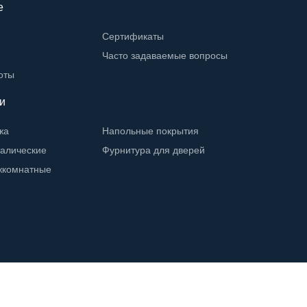
е
Сертификаты
Часто задаваемые вопросы
оты
и
жа
Напольные покрытия
талические
Фурнитура для дверей
жкомнатные