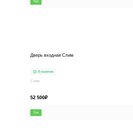
Топ
Дверь входная Слим
В наличии
Слим
52 500₽
Топ