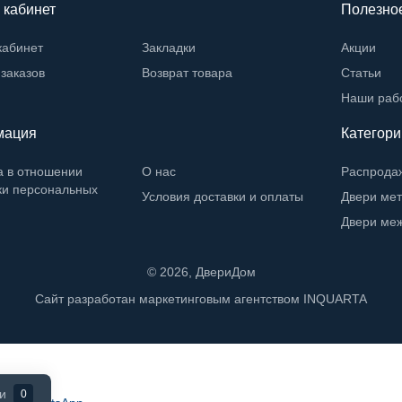
 кабинет
Полезно
кабинет
Закладки
Акции
заказов
Возврат товара
Статьи
Наши раб
мация
Категори
а в отношении
О нас
Распрода
ки персональных
Условия доставки и оплаты
Двери ме
Двери ме
©
2026
, ДвериДом
Сайт разработан маркетинговым агентством
INQUARTA
и
0