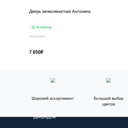
Дверь межкомнатная Антонина
В наличии
Антонина
7 650₽
Широкий ассортимент
Большой выбор
цветов
ДвериДом