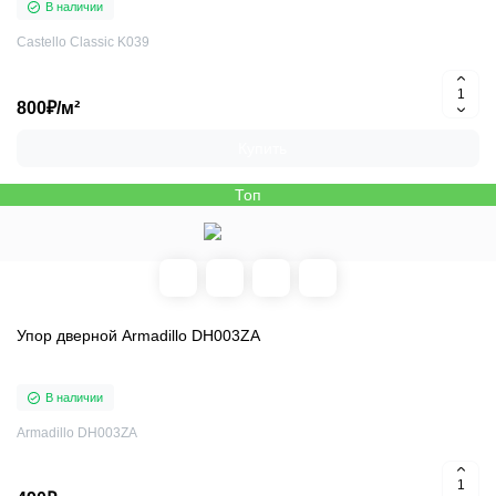
В наличии
Castello Classic K039
800₽/м²
Купить
Топ
Упор дверной Armadillo DH003ZA
В наличии
Armadillo DH003ZA