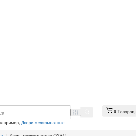
0
Tоваров,
 например,
Двери межкомнатные
он
Дверь межкомнатная QXV41