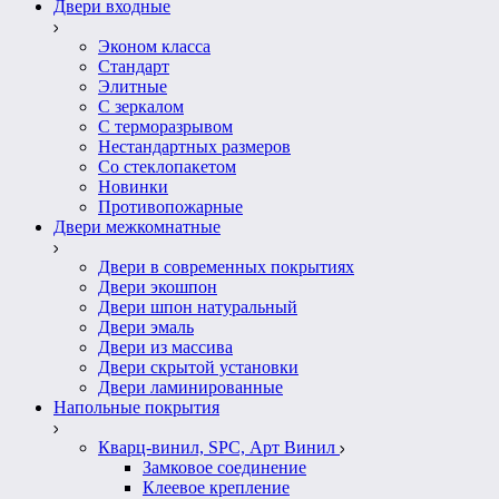
Двери входные
Эконом класса
Стандарт
Элитные
С зеркалом
С терморазрывом
Нестандартных размеров
Со стеклопакетом
Новинки
Противопожарные
Двери межкомнатные
Двери в современных покрытиях
Двери экошпон
Двери шпон натуральный
Двери эмаль
Двери из массива
Двери скрытой установки
Двери ламинированные
Напольные покрытия
Кварц-винил, SPC, Арт Винил
Замковое соединение
Клеевое крепление