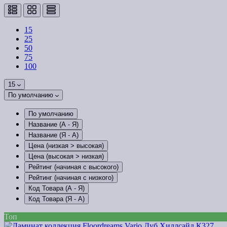
15
25
50
75
100
15
По умолчанию
По умолчанию
Название (А - Я)
Название (Я - А)
Цена (низкая > высокая)
Цена (высокая > низкая)
Рейтинг (начиная с высокого)
Рейтинг (начиная с низкого)
Код Товара (А - Я)
Код Товара (Я - А)
Топ