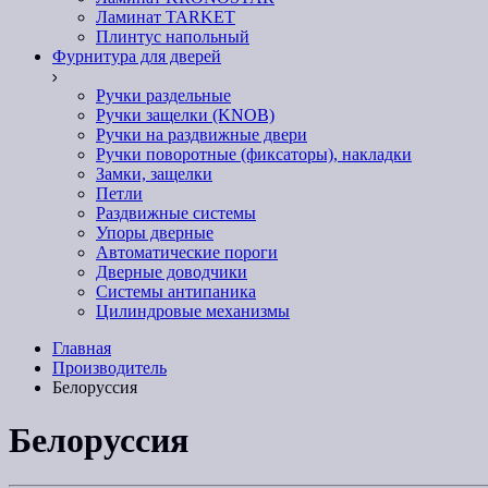
Ламинат TARKET
Плинтус напольный
Фурнитура для дверей
Ручки раздельные
Ручки защелки (KNOB)
Ручки на раздвижные двери
Ручки поворотные (фиксаторы), накладки
Замки, защелки
Петли
Раздвижные системы
Упоры дверные
Автоматические пороги
Дверные доводчики
Системы антипаника
Цилиндровые механизмы
Главная
Производитель
Белоруссия
Белоруссия