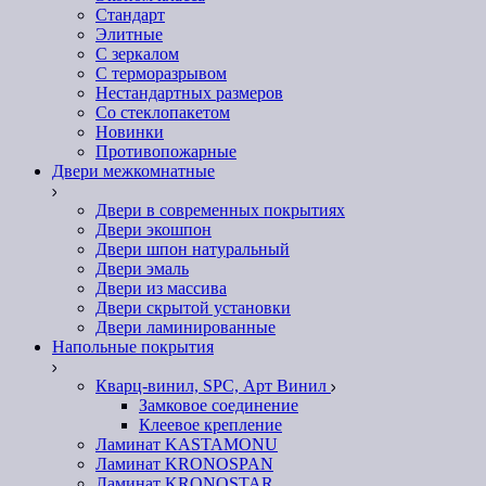
Стандарт
Элитные
С зеркалом
С терморазрывом
Нестандартных размеров
Со стеклопакетом
Новинки
Противопожарные
Двери межкомнатные
Двери в современных покрытиях
Двери экошпон
Двери шпон натуральный
Двери эмаль
Двери из массива
Двери скрытой установки
Двери ламинированные
Напольные покрытия
Кварц-винил, SPC, Арт Винил
Замковое соединение
Клеевое крепление
Ламинат KASTAMONU
Ламинат KRONOSPAN
Ламинат KRONOSTAR