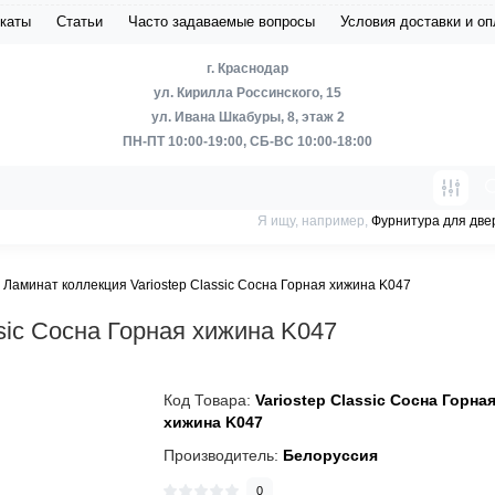
каты
Статьи
Часто задаваемые вопросы
Условия доставки и о
г. Краснодар
ул. Кирилла Россинского, 15
ул. Ивана Шкабуры, 8, этаж 2
ПН-ПТ 10:00-19:00, СБ-ВС 10:00-18:00
Я ищу, например,
Фурнитура для две
Ламинат коллекция Variostep Classic Сосна Горная хижина K047
sic Сосна Горная хижина K047
Код Товара:
Variostep Classic Сосна Горна
хижина K047
Производитель:
Белоруссия
0