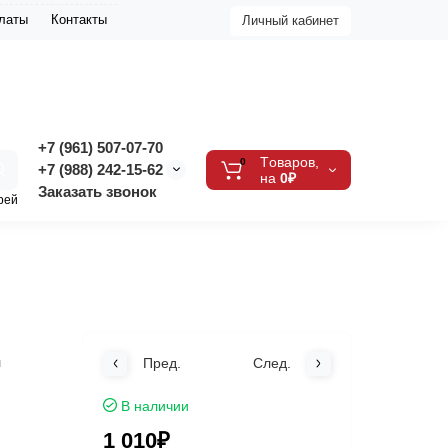
платы
Контакты
Личный кабинет
+7 (961) 507-07-70
Tоваров,
0
+7 (988) 242-15-62
на
0₽
Заказать звонок
рей
я
Пред.
След.
В наличии
1 010₽