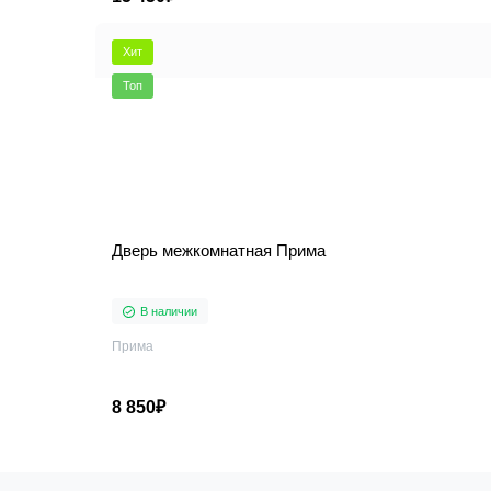
Хит
Топ
Дверь межкомнатная Прима
В наличии
Прима
8 850₽