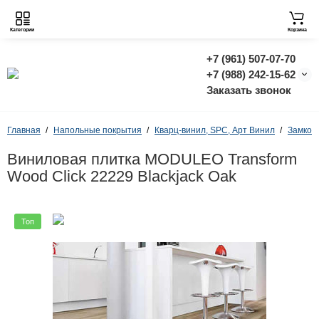
Категории
Корзина
+7 (961) 507-07-70
+7 (988) 242-15-62
Заказать звонок
Главная
Напольные покрытия
Кварц-винил, SPC, Арт Винил
Замков
Виниловая плитка MODULEO Transform
Wood Click 22229 Blackjack Oak
Топ