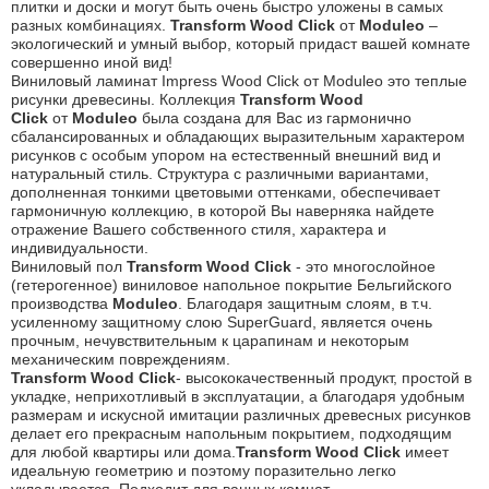
плитки и доски и могут быть очень быстро уложены в самых
разных комбинациях.
Transform Wood Click
от
Moduleo
–
экологический и умный выбор, который придаст вашей комнате
совершенно иной вид!
Виниловый ламинат Impress Wood Click от Moduleo это теплые
рисунки древесины. Коллекция
Transform Wood
Click
от
Moduleo
была создана для Вас из гармонично
сбалансированных и обладающих выразительным характером
рисунков с особым упором на естественный внешний вид и
натуральный стиль. Структура с различными вариантами,
дополненная тонкими цветовыми оттенками, обеспечивает
гармоничную коллекцию, в которой Вы наверняка найдете
отражение Вашего собственного стиля, характера и
индивидуальности.
Виниловый пол
Transform Wood Click
- это многослойное
(гетерогенное) виниловое напольное покрытие Бельгийского
производства
Moduleo
. Благодаря защитным слоям, в т.ч.
усиленному защитному слою SuperGuard, является очень
прочным, нечувствительным к царапинам и некоторым
механическим повреждениям.
Transform Wood Click
- высококачественный продукт, простой в
укладке, неприхотливый в эксплуатации, а благодаря удобным
размерам и искусной имитации различных древесных рисунков
делает его прекрасным напольным покрытием, подходящим
для любой квартиры или дома.
Transform Wood Click
имеет
идеальную геометрию и поэтому поразительно легко