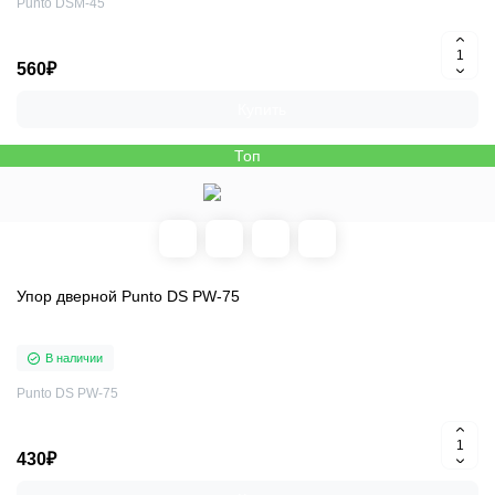
Punto DSM-45
560₽
Купить
Топ
Упор дверной Punto DS PW-75
В наличии
Punto DS PW-75
430₽