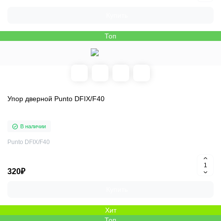
Купить
Топ
Упор дверной Punto DFIX/F40
В наличии
Punto DFIX/F40
320₽
Купить
Хит
Топ