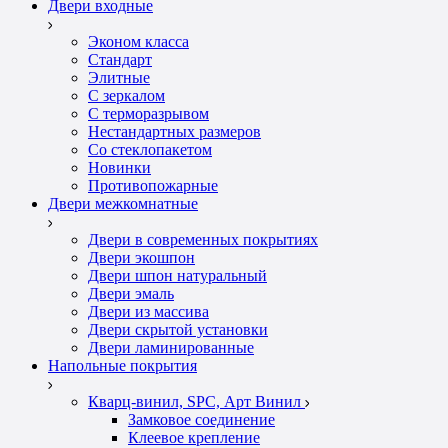
Двери входные
Эконом класса
Стандарт
Элитные
С зеркалом
С терморазрывом
Нестандартных размеров
Со стеклопакетом
Новинки
Противопожарные
Двери межкомнатные
Двери в современных покрытиях
Двери экошпон
Двери шпон натуральный
Двери эмаль
Двери из массива
Двери скрытой установки
Двери ламинированные
Напольные покрытия
Кварц-винил, SPC, Арт Винил
Замковое соединение
Клеевое крепление