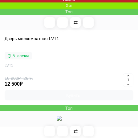
Хит
Топ
Дверь межкомнатная LVT1
В наличии
LVT1
16 900₽
-26 %
12 500₽
Купить
Топ