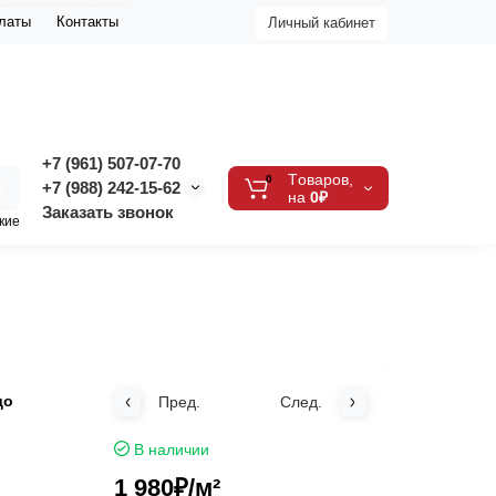
платы
Контакты
Личный кабинет
+7 (961) 507-07-70
Tоваров,
0
+7 (988) 242-15-62
на
0₽
Заказать звонок
кие
до
Пред.
След.
В наличии
1 980₽
/м²