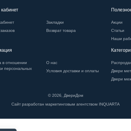
 кабинет
Полезно
кабинет
Закладки
Акции
заказов
Возврат товара
Статьи
Наши раб
мация
Категори
а в отношении
О нас
Распрода
ки персональных
Условия доставки и оплаты
Двери ме
Двери ме
©
2026
, ДвериДом
Сайт разработан маркетинговым агентством
INQUARTA