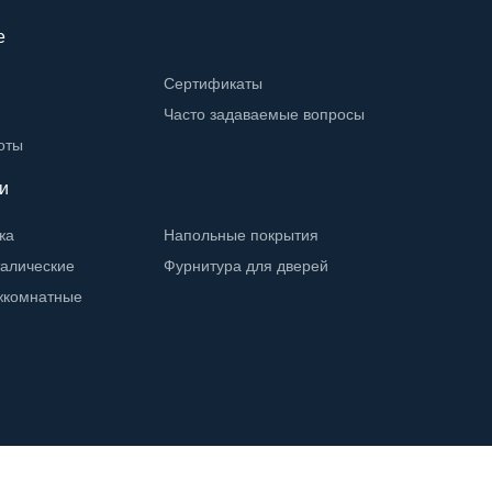
е
Сертификаты
Часто задаваемые вопросы
оты
и
жа
Напольные покрытия
талические
Фурнитура для дверей
жкомнатные