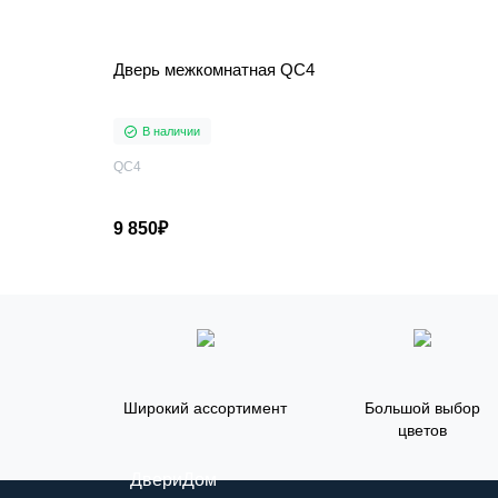
Дверь межкомнатная QC4
В наличии
QC4
9 850₽
Широкий ассортимент
Большой выбор
цветов
ДвериДом